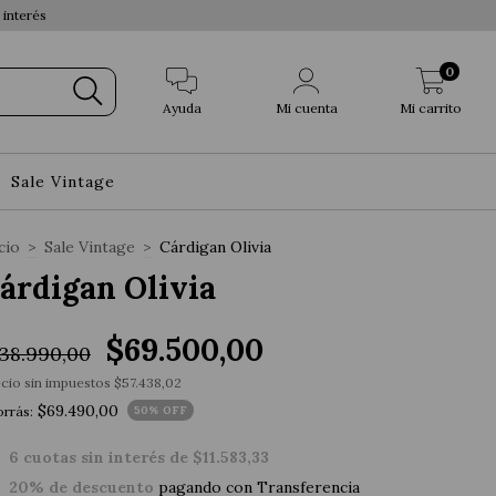
 interés
0
Ayuda
Mi cuenta
Mi carrito
Sale Vintage
cio
>
Sale Vintage
>
Cárdigan Olivia
árdigan Olivia
$69.500,00
38.990,00
cio sin impuestos
$57.438,02
$69.490,00
rrás:
50
% OFF
6
cuotas sin interés de
$11.583,33
20% de descuento
pagando con Transferencia