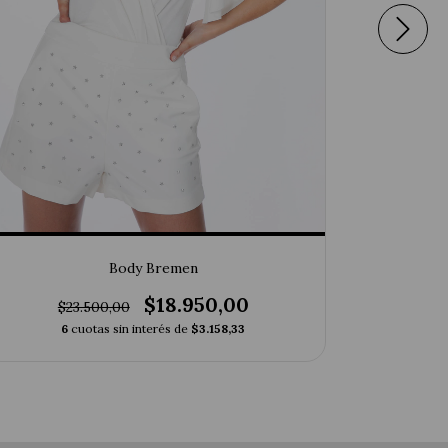
Body Bremen
$18.950,00
$
$23.500,00
6
6
cuotas sin interés de
$3.158,33