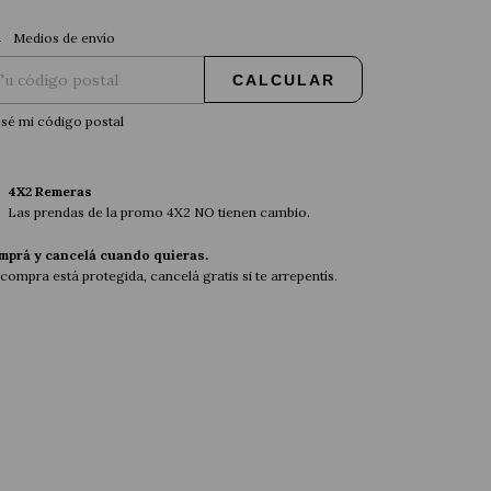
CAMBIAR CP
regas para el CP:
Medios de envío
CALCULAR
sé mi código postal
4X2 Remeras
Las prendas de la promo 4X2 NO tienen cambio.
mprá y cancelá cuando quieras.
compra está protegida, cancelá gratis si te arrepentís.