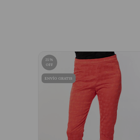
25
%
OFF
ENVÍO GRATIS