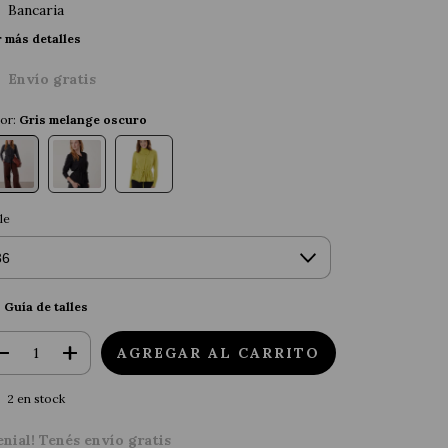
Bancaria
 más detalles
Envío gratis
or:
Gris melange oscuro
le
Guía de talles
2
en stock
enial! Tenés envío gratis