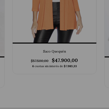
Saco Quequén
$47.900,00
$57.500,00
6
cuotas sin interés de
$7.983,33