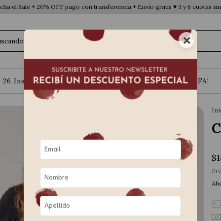
ha el Sale + 20% OFF pago con transferencia + Envío gratis ♥ 3 y 6 cuotas sin
×
 26 Instinto Urbano
Básicos
Contacto
¡FA!
Ini
C
$1
Pre
Aho