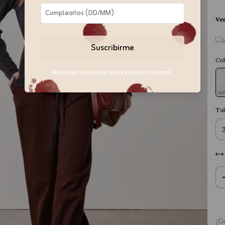
Ver
Suscribirme
Col
Recibirás un correo para validar tu email.
Tal
¡G