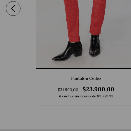
00
Pantalón Cedez
33
$23.900,00
$31.990,00
6
cuotas sin interés de
$3.983,33