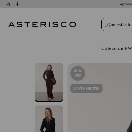
Aprovec
Colección FW
50
%
OFF
ENVÍO GRATIS