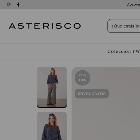
Aprovec
Colección FW
22
%
OFF
ENVÍO GRATIS