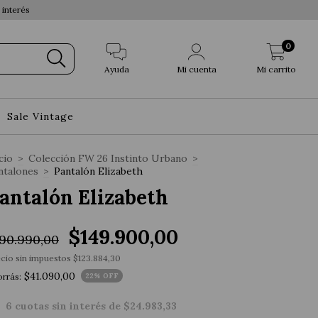
 interés
0
Ayuda
Mi cuenta
Mi carrito
Sale Vintage
cio
>
Colección FW 26 Instinto Urbano
>
ntalones
>
Pantalón Elizabeth
antalón Elizabeth
$149.900,00
90.990,00
cio sin impuestos
$123.884,30
$41.090,00
rrás:
22
% OFF
6
cuotas sin interés de
$24.983,33