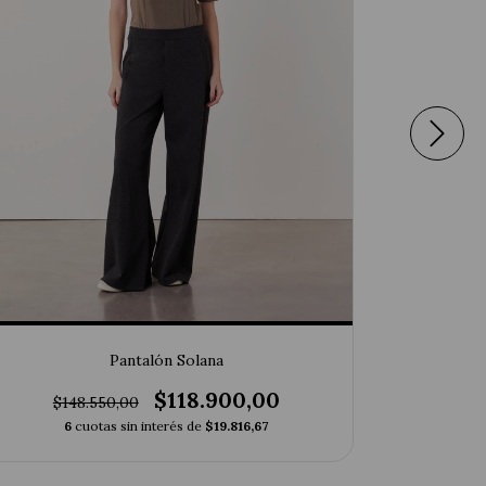
Pantalón Solana
$118.900,00
$148.550,00
$19
6
cuotas sin interés de
$19.816,67
6