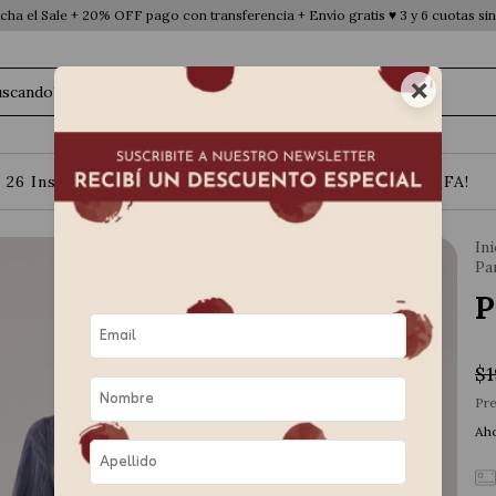
ha el Sale + 20% OFF pago con transferencia + Envío gratis ♥ 3 y 6 cuotas sin
×
 26 Instinto Urbano
Básicos
Contacto
¡FA!
Ini
Pa
P
$1
Pre
Aho