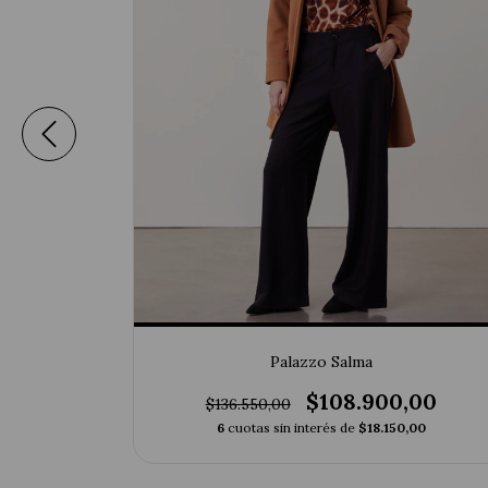
Palazzo Salma
,00
$108.900,00
$136.550,00
,00
6
cuotas sin interés de
$18.150,00