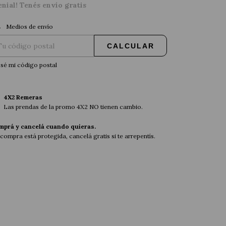
enial! Tenés envío gratis
CAMBIAR CP
regas para el CP:
Medios de envío
CALCULAR
sé mi código postal
4X2 Remeras
Las prendas de la promo 4X2 NO tienen cambio.
mprá y cancelá cuando quieras.
compra está protegida, cancelá gratis si te arrepentís.