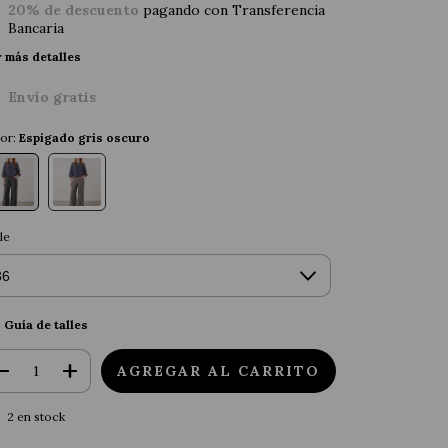
20% de descuento
pagando con Transferencia
Bancaria
 más detalles
Envío gratis
or:
Espigado gris oscuro
le
Guía de talles
2
en stock