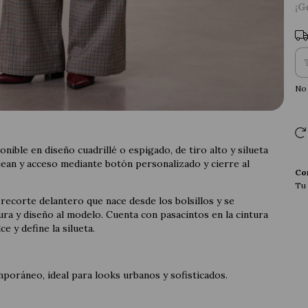
¡G
Ent
No 
nible en diseño cuadrillé o espigado, de tiro alto y silueta
jean y acceso mediante botón personalizado y cierre al
Co
Tu 
recorte delantero que nace desde los bolsillos y se
ura y diseño al modelo. Cuenta con pasacintos en la cintura
e y define la silueta.
poráneo, ideal para looks urbanos y sofisticados.