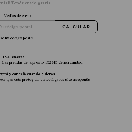
enial! Tenés envío gratis
CAMBIAR CP
regas para el CP:
Medios de envío
CALCULAR
sé mi código postal
4X2 Remeras
Las prendas de la promo 4X2 NO tienen cambio.
mprá y cancelá cuando quieras.
compra está protegida, cancelá gratis si te arrepentís.