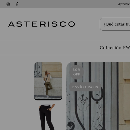
Aprovec
Colección FW
30
%
OFF
ENVÍO GRATIS