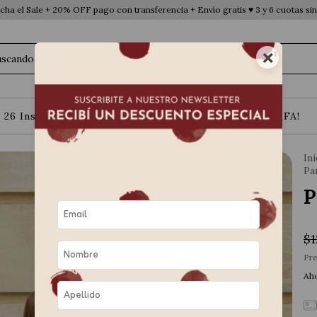
ha el Sale + 20% OFF pago con transferencia + Envío gratis ♥ 3 y 6 cuotas sin
×
 26 Instinto Urbano
Básicos
Contacto
¡FA!
Ini
Pa
P
$1
Pre
Aho