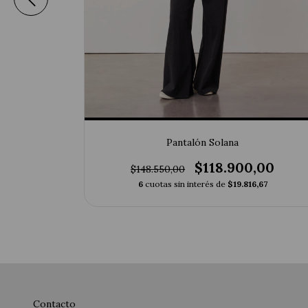
Pantalón Solana
00
$118.900,00
$148.550,00
,00
6
cuotas sin interés de
$19.816,67
Contacto