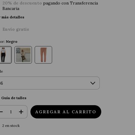
20% de descuento
pagando con Transferencia
Bancaria
 más detalles
Envío gratis
or:
Negro
le
Guía de talles
2
en stock