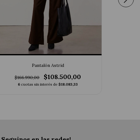
Pantalón Astrid
$108.500,00
$1
$166.990,00
6
6
cuotas sin interés de
$18.083,33
Seguinos en las redes!