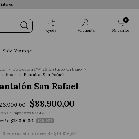
 interés
0
Ayuda
Mi cuenta
Mi carrito
Sale Vintage
cio
>
Colección FW 26 Instinto Urbano
>
ntalones
>
Pantalón San Rafael
antalón San Rafael
$88.900,00
26.990,00
cio sin impuestos
$73.471,07
$38.090,00
rrás:
30
% OFF
6
cuotas sin interés de
$14.816,67