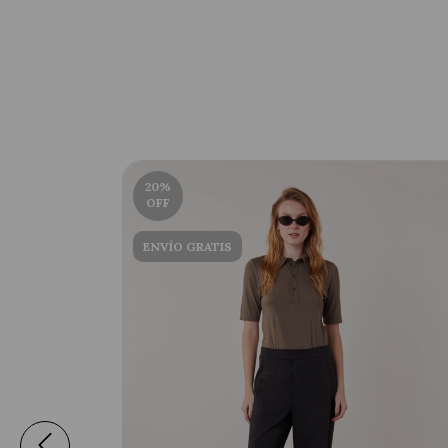
20
%
OFF
ENVÍO GRATIS