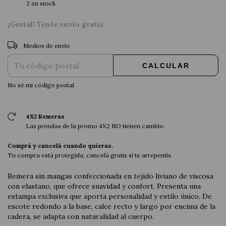
2
en stock
¡Genial! Tenés envío gratis
CAMBIAR CP
Entregas para el CP:
Medios de envío
CALCULAR
No sé mi código postal
4X2 Remeras
Las prendas de la promo 4X2 NO tienen cambio.
Comprá y cancelá cuando quieras.
Tu compra está protegida, cancelá gratis si te arrepentís.
Remera sin mangas confeccionada en tejido liviano de viscosa
con elastano, que ofrece suavidad y confort. Presenta una
estampa exclusiva que aporta personalidad y estilo único. De
escote redondo a la base, calce recto y largo por encima de la
cadera, se adapta con naturalidad al cuerpo.