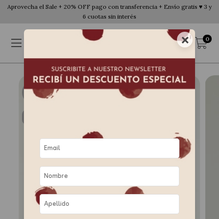
Aprovecha el Sale + 20% OFF pago con transferencia + Envío gratis ♥ 3 y
6 cuotas sin interés
×
0
20
%
OFF
ENVÍO GRATIS