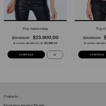
Top Amsterdam
Top O
$23.900,00
$29.900,00
$29.900,00
6
cuotas sin interés de
$3.983,33
6
cuotas sin int
COMPRAR
COMPRAR
Contacto
Encuentra nuestra Tienda