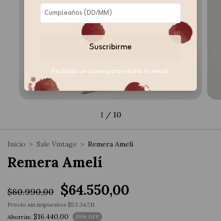
Suscribirme
Recibirás un correo para validar tu email.
1
/
10
Inicio
>
Sale Vintage
>
Remera Amelí
Remera Amelí
$64.550,00
$80.990,00
Precio sin impuestos
$53.347,11
$16.440,00
Ahorrás:
20
% OFF