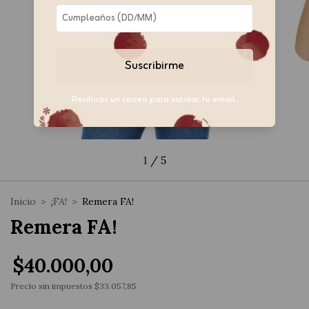
Suscribirme
Recibirás un correo para validar tu email.
1
/
5
Inicio
>
¡FA!
>
Remera FA!
Remera FA!
$40.000,00
Precio sin impuestos
$33.057,85