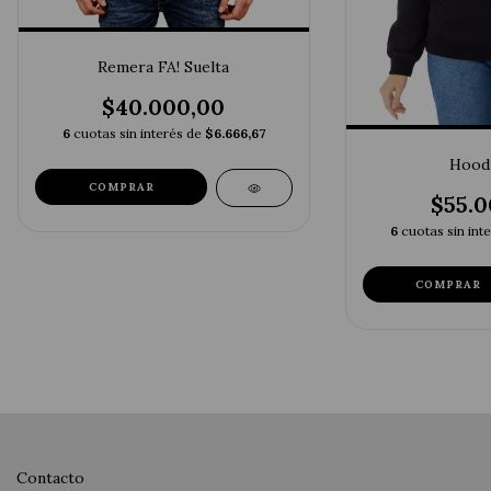
Remera FA! Suelta
$40.000,00
6
cuotas sin interés de
$6.666,67
Hoodi
COMPRAR
$55.0
6
cuotas sin int
COMPRAR
Contacto