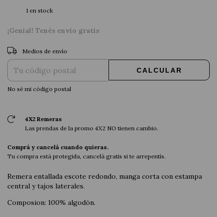
1
en stock
¡Genial! Tenés envío gratis
CAMBIAR CP
Entregas para el CP:
Medios de envío
CALCULAR
No sé mi código postal
4X2 Remeras
Las prendas de la promo 4X2 NO tienen cambio.
Comprá y cancelá cuando quieras.
Tu compra está protegida, cancelá gratis si te arrepentís.
Remera entallada escote redondo, manga corta con estampa
central y tajos laterales.
Composion: 100% algodón.