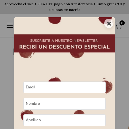
Aprovecha el Sale + 20% OFF pago con transferencia + Envío gratis ♥ 3 y
6 cuotas sin interés
×
0
ENVÍO GRATIS