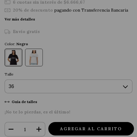
6
cuotas sin interés de
$6.666,67
20% de descuento
pagando con Transferencia Bancaria
Ver más detalles
Envío gratis
Color:
Negro
Talle
Guía de talles
¡No te lo pierdas, es el último!