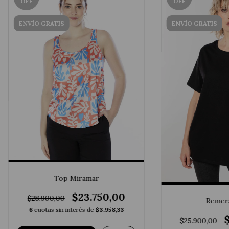
OFF
OFF
ENVÍO GRATIS
ENVÍO GRATIS
Top Miramar
$23.750,00
$28.900,00
Remera
6
cuotas sin interés de
$3.958,33
$25.900,00