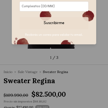
Suscribirme
Recibirás un correo para validar tu email.
1
/
3
Inicio
>
Sale Vintage
>
Sweater Regina
Sweater Regina
$82.500,00
$109.990,00
Precio sin impuestos
$68.181,82
$27.490,00
Ahorrás:
25
% OFF