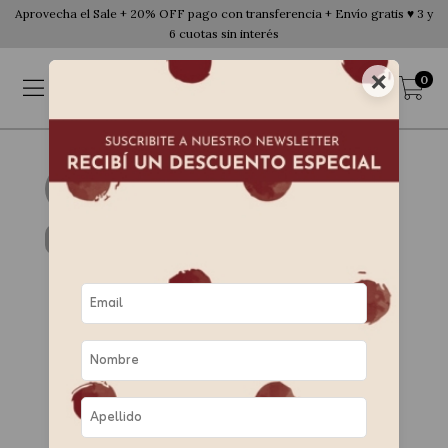
Aprovecha el Sale + 20% OFF pago con transferencia + Envío gratis ♥ 3 y
6 cuotas sin interés
×
0
25
%
OFF
ENVÍO GRATIS