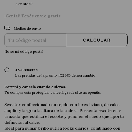
2
en stock
¡Genial! Tenés envío gratis
CAMBIAR CP
Entregas para el CP:
Medios de envío
CALCULAR
No sé mi código postal
4X2 Remeras
Las prendas de la promo 4X2 NO tienen cambio.
Comprá y cancelá cuando quieras.
Tu compra está protegida, cancelá gratis si te arrepentís.
Sweater confeccionado en tejido con lurex liviano, de calce
amplio y largo a la altura de la cadera. Presenta escote en v
cruzado que estiliza el escote y puño en el ruedo que aporta
definición al calce.
Ideal para sumar brillo sutil a looks diarios, combinado con