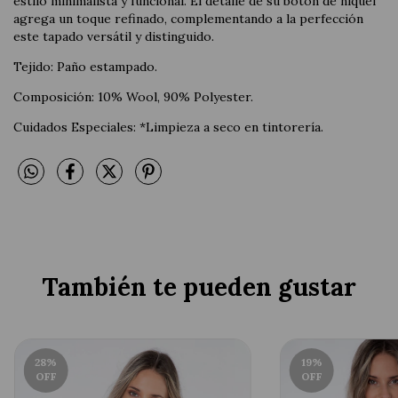
estilo minimalista y funcional. El detalle de su botón de níquel
agrega un toque refinado, complementando a la perfección
este tapado versátil y distinguido.
Tejido: Paño estampado.
Composición: 10% Wool, 90% Polyester.
Cuidados Especiales: *Limpieza a seco en tintorería.
También te pueden gustar
28
%
19
%
OFF
OFF