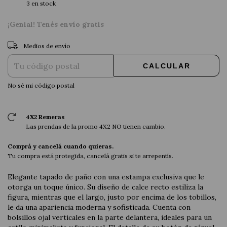
3
en stock
¡Genial! Tenés envío gratis
CAMBIAR CP
Entregas para el CP:
Medios de envío
CALCULAR
No sé mi código postal
4X2 Remeras
Las prendas de la promo 4X2 NO tienen cambio.
Comprá y cancelá cuando quieras.
Tu compra está protegida, cancelá gratis si te arrepentís.
Elegante tapado de paño con una estampa exclusiva que le
otorga un toque único. Su diseño de calce recto estiliza la
figura, mientras que el largo, justo por encima de los tobillos,
le da una apariencia moderna y sofisticada. Cuenta con
bolsillos ojal verticales en la parte delantera, ideales para un