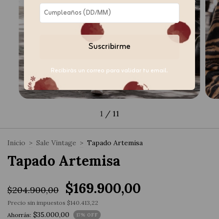
Suscribirme
Recibirás un correo para validar tu email.
1
/
11
Inicio
>
Sale Vintage
>
Tapado Artemisa
Tapado Artemisa
$169.900,00
$204.900,00
Precio sin impuestos
$140.413,22
$35.000,00
Ahorrás:
17
% OFF