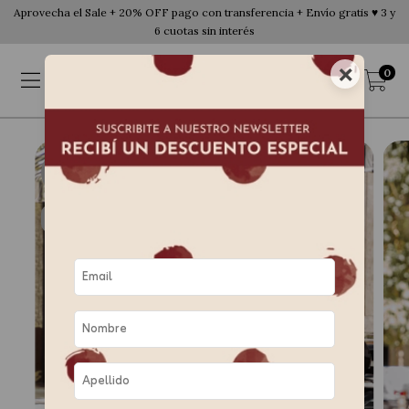
Aprovecha el Sale + 20% OFF pago con transferencia + Envío gratis ♥ 3 y
6 cuotas sin interés
×
0
17
%
OFF
ENVÍO GRATIS