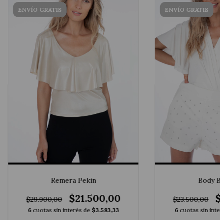
ENVÍO GRATIS
ENVÍO GRATIS
Remera Pekin
Body 
$21.500,00
$29.900,00
$23.500,00
6
cuotas sin interés de
$3.583,33
6
cuotas sin int